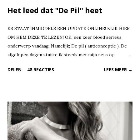
Het leed dat "De Pil" heet
ER STAAT INMIDDELS EEN UPDATE ONLINE! KLIK HIER
OM HEM DEZE TE LEZEN! OK, een zeer bloed serieus
onderwerp vandaag. Namelijk; De pil ( anticonceptie ). De
afgelopen dagen stuitte ik steeds met mijn neus op
diversen nieuwsberichten over dit pilletje. En nu ik dit aan
DELEN
48 REACTIES
LEES MEER →
het tikken ben, heb ik de Facebook post die ik zojuist heb
gelezen naast mij open liggen. Heftige discussies en
vreselijke klachten wat door een speciale pil zou komen.
There we go again!