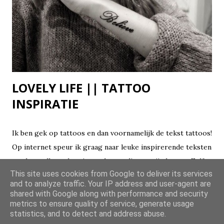
LOVELY LIFE || TATTOO
INSPIRATIE
Ik ben gek op tattoos en dan voornamelijk de tekst tattoos!
Op internet speur ik graag naar leuke inspirerende teksten
en sla ze allemaal op in een bestandje op mijn laptop. Zelf
This site uses cookies from Google to deliver its services
heb ik nog een hoop ideetjes die ik wil laten zetten, zo wil
and to analyze traffic. Your IP address and user-agent are
ik nog in sierletters "Mama" op de buitenkant van mijn pols
shared with Google along with performance and security
DELEN
LEES MEER →
laten zetten.
metrics to ensure quality of service, generate usage
statistics, and to detect and address abuse.