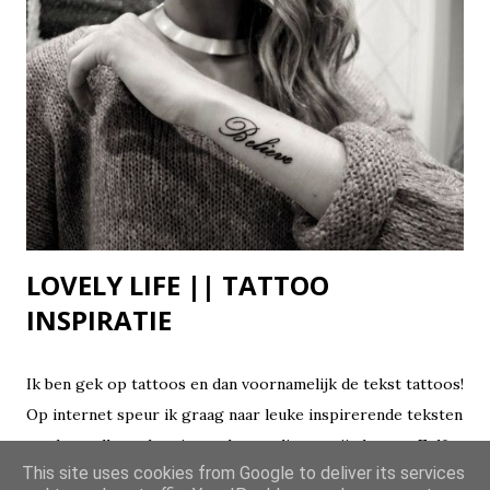
LOVELY LIFE || TATTOO
INSPIRATIE
Ik ben gek op tattoos en dan voornamelijk de tekst tattoos!
Op internet speur ik graag naar leuke inspirerende teksten
en sla ze allemaal op in een bestandje op mijn laptop. Zelf
This site uses cookies from Google to deliver its services
heb ik nog een hoop ideetjes die ik wil laten zetten, zo wil