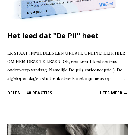
Het leed dat "De Pil" heet
ER STAAT INMIDDELS EEN UPDATE ONLINE! KLIK HIER
OM HEM DEZE TE LEZEN! OK, een zeer bloed serieus
onderwerp vandaag. Namelijk; De pil ( anticonceptie ). De
afgelopen dagen stuitte ik steeds met mijn neus op
diversen nieuwsberichten over dit pilletje. En nu ik dit aan
DELEN
48 REACTIES
LEES MEER →
het tikken ben, heb ik de Facebook post die ik zojuist heb
gelezen naast mij open liggen. Heftige discussies en
vreselijke klachten wat door een speciale pil zou komen.
There we go again!