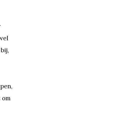
r
wel
bij,
ppen,
t om