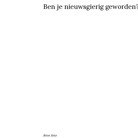
Ben je nieuwsgierig geworden?
De Netflix k
'Irreplaceabl
Fiftyshadeso
Bron foto