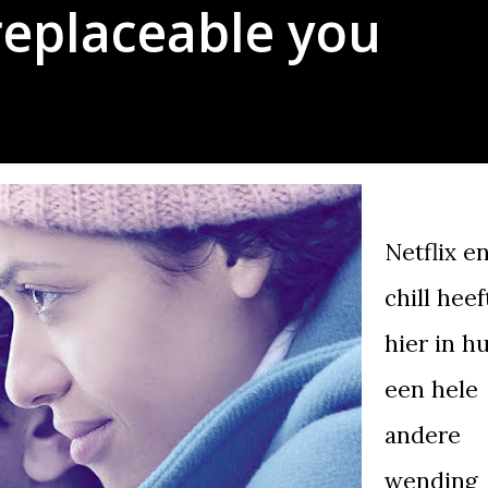
rreplaceable you
Netflix e
chill heef
hier in hu
een hele
andere
wending