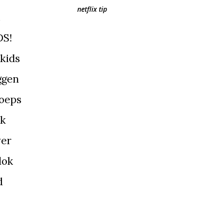
netflix tip
.
DS!
kids
ggen
soeps
ik
ver
lok
d