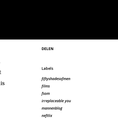
DELEN
n
Labels
t
fiftyshadesofmen
is
films
fsom
irreplaceable you
mannenblog
neftlix