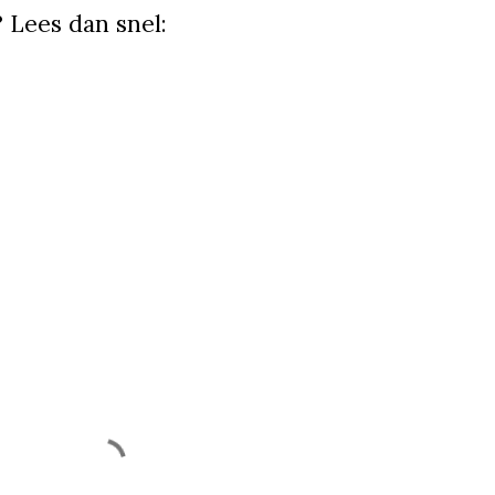
 Lees dan snel:
raker van deze week
e You' op
fmen.nl