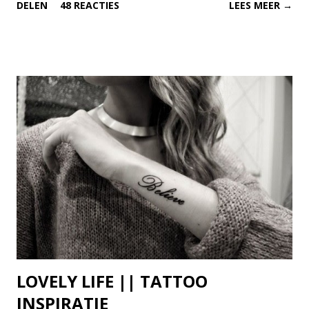
DELEN
48 REACTIES
LEES MEER →
het tikken ben, heb ik de Facebook post die ik zojuist heb
gelezen naast mij open liggen. Heftige discussies en
vreselijke klachten wat door een speciale pil zou komen.
There we go again!
LOVELY LIFE || TATTOO
INSPIRATIE